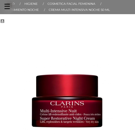
INICIO
HIGIENE
COSMETICA FACIAL FEMENINA
Navegación
☰
de
TRATAMIENTO NOCHE
CREMA MULTI INTENSIVA NOCHE 50 ML
palanca
