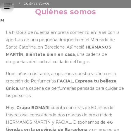
INICIO
QUIÉNES SOMOS
Navegación
☰
de
Quiénes somos
palanca

La historia de nuestra empresa comenzó en 1969 con la
apertura de una pequeña droguería en el Mercado de
Santa Caterina, en Barcelona. Así nació
HERMANOS
MARTÍN
,
Siéntete bien en casa
, una cadena de
droguerías dedicada al cuidado del hogar.
Unos años más tarde, ampliamos nuestra visión con la
creación de Perfumerías
FACIAL
,
Expresa tu belleza
única
, una cadena de perfumerías pensada para cuidar de
las personas.
Hoy,
Grupo BOMARI
cuenta con más de 50 años de
trayectoria, consolidando dos marcas de proximidad:
HERMANOS MARTÍN y FACIAL. Disponemos de
46
tiendas en la provincia de Barcelona
y un equipo de