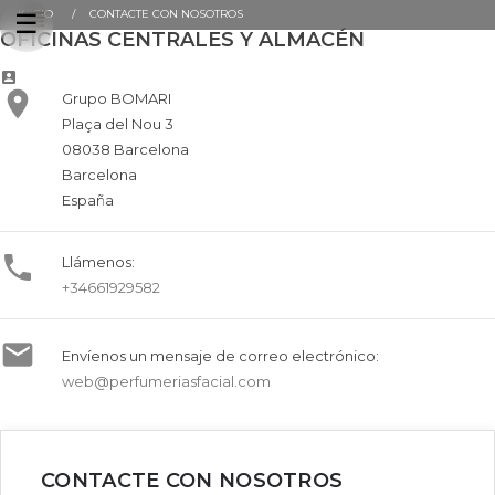
INICIO
CONTACTE CON NOSOTROS
Navegación
☰
de
OFICINAS CENTRALES Y ALMACÉN
palanca


Grupo BOMARI
Plaça del Nou 3
08038 Barcelona
Barcelona
España

Llámenos:
+34661929582

Envíenos un mensaje de correo electrónico:
web@perfumeriasfacial.com
CONTACTE CON NOSOTROS