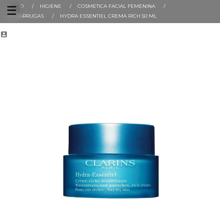
INICIO
HIGIENE
COSMETICA FACIAL FEMENINA
Navegación
☰
de
ANTIARRUGAS
HYDRA ESSENTIEL CREMA RICH 50 ML
palanca
