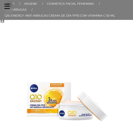
INICIO
HIGIENE
COSMETICA FACIAL FEMENINA
Navegación
☰
de
ANTIARRUGAS
palanca
Q10 ENERGY ANTI-ARRUGAS CREMA DE DÍA FP15 CON VITAMINA C 50 ML
